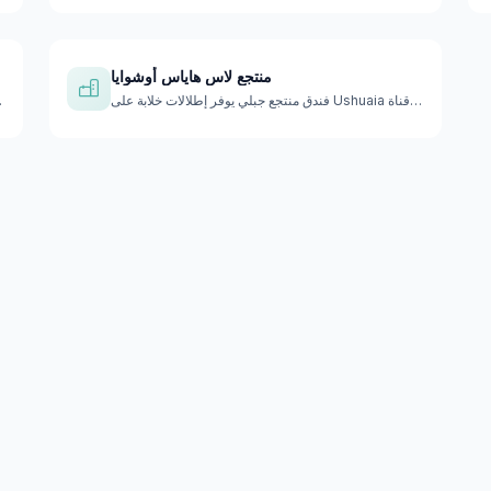
منتجع لاس هاياس أوشوايا
فندق منتجع جبلي يوفر إطلالات خلابة على Ushuaia وقناة Beagle.…
فندق فاخر عل