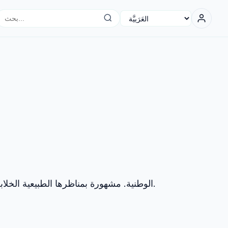
بحث...
elect language
المدينة الأقصى جنوباً في العالم، والمعروفة بأنها بوابة إلى Antarctica وحديقة Tierra del Fuego الوطنية. مشهورة بمناظرها الطبيعية الخلابة للجبال والبحر.