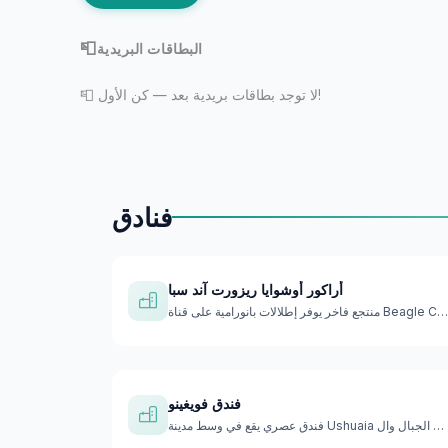
📮
البطاقات البريدية
📮 لا توجد بطاقات بريدية بعد — كن الأول!
فنادق
أراكور أوشوايا ريزورت آند سبا
منتجع فاخر يوفر إطلالات بانورامية على قناة Beagle Channel وا…
فندق فويغينو
فندق عصري يقع في وسط مدينة Ushuaia مع إطلالات على الجبال وال…