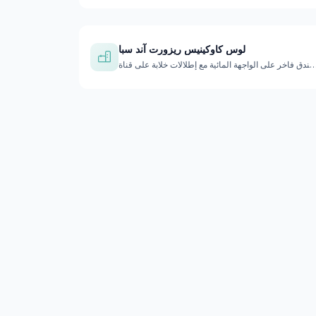
لوس كاوكينيس ريزورت آند سبا
ى الواجهة المائية مع إطلالات خلابة على قناة Beag…