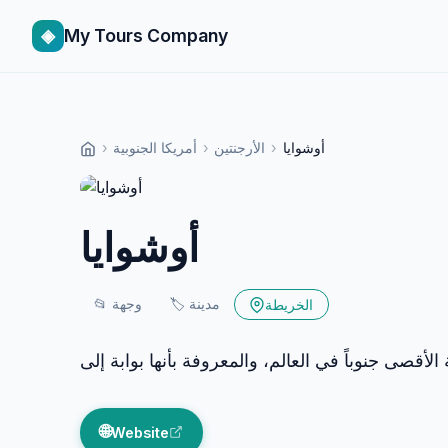
◈
My Tours Company
أوشوايا
›
الأرجنتين
›
أمريكا الجنوبية
›
أوشوايا
مدينة
🏷️
وجهة
📂
الخريطة
🌐
Website