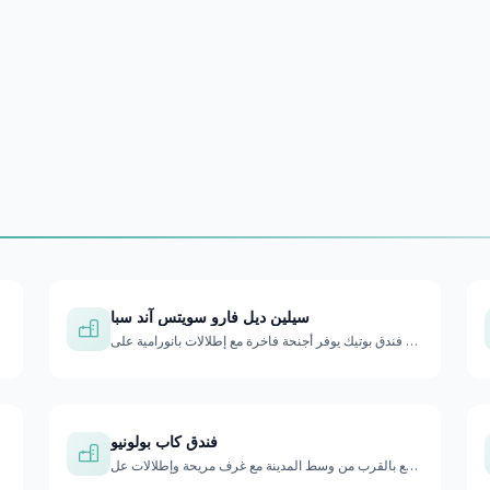
سيلين ديل فارو سويتس آند سبا
فندق بوتيك يوفر أجنحة فاخرة مع إطلالات بانورامية على Beagle …
فندق كاب بولونيو
فندق عصري يقع بالقرب من وسط المدينة مع غرف مريحة وإطلالات عل…