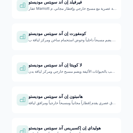
فيرفيلد إن آند سويتس موديستو
عقار Marriott يقدم إقامة عصرية مع مسبح خارجي وإفطار مجاني. م…
كومفورت إن آند سويتس موديستو
فندق عصري يضم مسبحاً داخلياً وحوض استحمام ساخن ومركز لياقة ب…
لا كوينتا إن آند سويتس موديستو
فندق يرحب بالحيوانات الأليفة ويضم مسبح خارجي ومركز لياقة بدن…
هامبتون إن آند سويتس موديستو
فندق عصري يقدم إفطاراً مجانياً ومسبحاً خارجياً ومرافق لياقة …
هوليداي إن إكسبريس آند سويتس موديستو