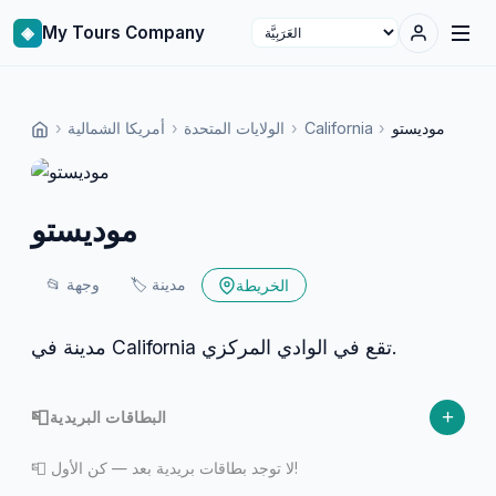
◈
My Tours Company
Select language
موديستو
›
California
›
الولايات المتحدة
›
أمريكا الشمالية
›
موديستو
مدينة
🏷️
وجهة
📂
الخريطة
مدينة في California تقع في الوادي المركزي.
+
📮
البطاقات البريدية
📮 لا توجد بطاقات بريدية بعد — كن الأول!