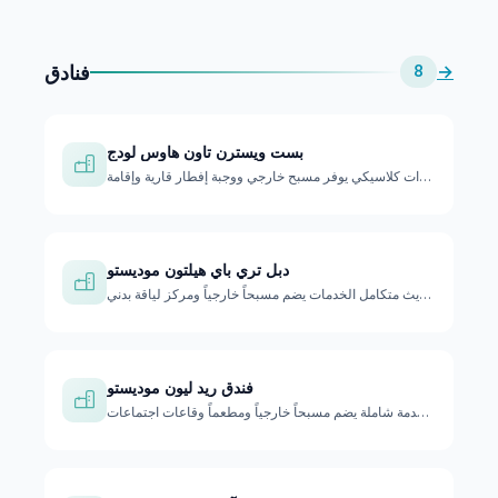
فنادق
→
8
بست ويسترن تاون هاوس لودج
نزل سيارات كلاسيكي يوفر مسبح خارجي ووجبة إفطار قارية وإقامة …
دبل تري باي هيلتون موديستو
فندق حديث متكامل الخدمات يضم مسبحاً خارجياً ومركز لياقة بدني…
فندق ريد ليون موديستو
فندق بخدمة شاملة يضم مسبحاً خارجياً ومطعماً وقاعات اجتماعات.…