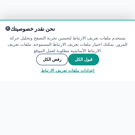
نحن نقدر خصوصيتك
نستخدم ملفات تعريف الارتباط لتحسين تجربة التصفح وتحليل حركة
المرور. يمكنك اختيار ملفات تعريف الارتباط المسموحة. ملفات تعريف
الارتباط الأساسية مطلوبة لعمل الموقع.
مستعد للاستكشاف؟
قبول الكل
رفض الكل
إعدادات ملفات تعريف الارتباط
🌍
انضم إلى المجتمع
▲
اتصل بنا
🌍
انضم إلى المجتمع
شارك تجاربك واكتشف العالم من خلال عيون المسافرين.
My Tours Company
استكشف
إنشاء حساب مجاني