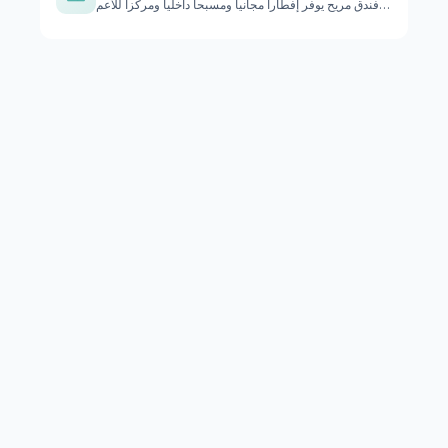
فندق مريح يوفر إفطاراً مجانياً ومسبحاً داخلياً ومركزاً للأعم…