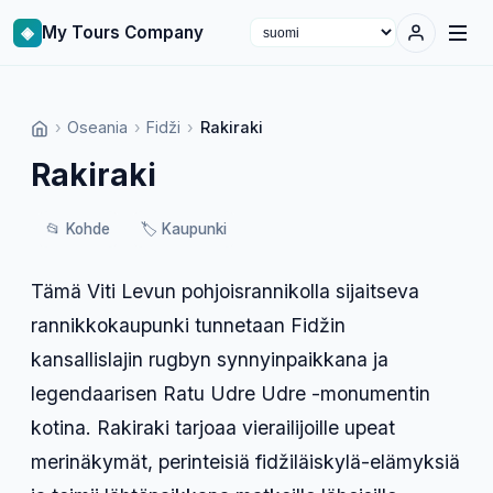
◈
My Tours Company
Select language
›
Oseania
›
Fidži
›
Rakiraki
Rakiraki
📂
Kohde
🏷️
Kaupunki
Tämä Viti Levun pohjoisrannikolla sijaitseva
rannikkokaupunki tunnetaan Fidžin
kansallislajin rugbyn synnyinpaikkana ja
legendaarisen Ratu Udre Udre -monumentin
kotina. Rakiraki tarjoaa vierailijoille upeat
merinäkymät, perinteisiä fidžiläiskylä-elämyksiä