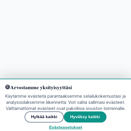
Arvostamme yksityisyyttäsi
Käytämme evästeitä parantaaksemme selailukokemustasi ja
analysoidaksemme liikennettä. Voit valita sallimasi evästeet.
Välttämättömät evästeet ovat pakollisia sivuston toiminnalle.
Valmis tutustumaan?
Hylkää kaikki
Hyväksy kaikki
Evästeasetukset
🌍
Liity yhteisöön
▲