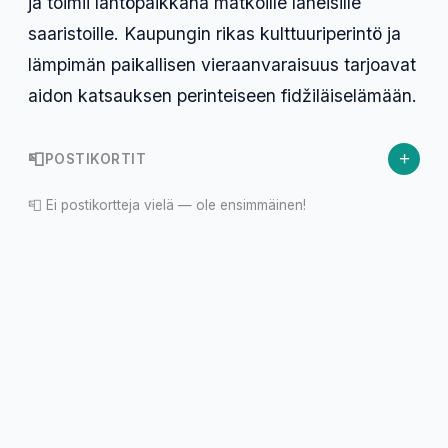
ja toimii lähtöpaikkana matkoille läheisille
saaristoille. Kaupungin rikas kulttuuriperintö ja
lämpimän paikallisen vieraanvaraisuus tarjoavat
aidon katsauksen perinteiseen fidžiläiselämään.
+
📮
POSTIKORTIT
📮 Ei postikortteja vielä — ole ensimmäinen!