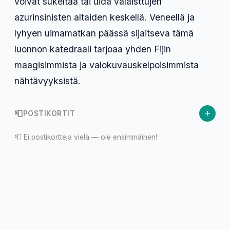
voivat sukeltaa tai uida valaisttujen
azurinsinisten altaiden keskellä. Veneellä ja
lyhyen uimamatkan päässä sijaitseva tämä
luonnon katedraali tarjoaa yhden Fijin
maagisimmista ja valokuvauskelpoisimmista
nähtävyyksistä.
+
📮
POSTIKORTIT
📮 Ei postikortteja vielä — ole ensimmäinen!