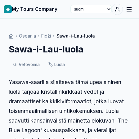
◈
My Tours Company
Select language
›
Oseania
›
Fidži
›
Sawa-i-Lau-luola
Sawa-i-Lau-luola
📂
Vetovoima
🏷️
Luola
Yasawa-saarilla sijaitseva tämä upea sininen
luola tarjoaa kristallinkirkkaat vedet ja
dramaattiset kalkkikiviformaatiot, jotka luovat
toisenmaailmallisen uintikokemuksen. Luola
saavutti kansainvälistä mainetta elokuvan 'The
Blue Lagoon' kuvauspaikkana, ja vierailijat