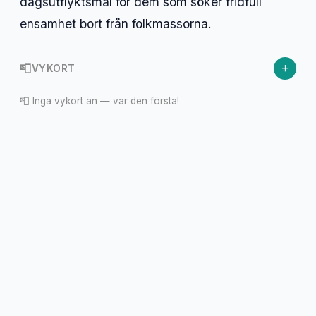
dagsutflyktsmål för dem som söker fridfull
ensamhet bort från folkmassorna.
+
📮
VYKORT
📮 Inga vykort än — var den första!