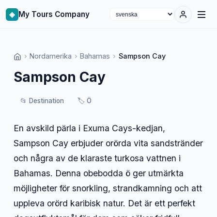
◈
My Tours Company
Select language
›
Nordamerika
›
Bahamas
›
Sampson Cay
Sampson Cay
📂
Destination
🏷️
Ö
En avskild pärla i Exuma Cays-kedjan,
Sampson Cay erbjuder orörda vita sandstränder
och några av de klaraste turkosa vattnen i
Bahamas. Denna obebodda ö ger utmärkta
möjligheter för snorkling, strandkamning och att
uppleva orörd karibisk natur. Det är ett perfekt