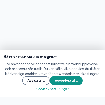
Vi värnar om din integritet
Vi använder cookies för att förbättra din webbupplevelse
och analysera vår trafik. Du kan välja vilka cookies du tillåter.
Nödvändiga cookies krävs för att webbplatsen ska fungera.
Redo att utforska?
Avvisa alla
Acceptera alla
Cookie-inställningar
🌍
Gå med i communityn
▲
Kontakta Oss