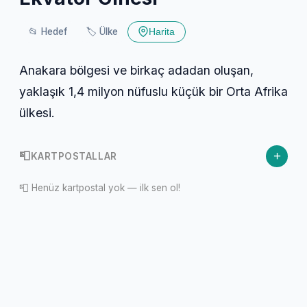
📂
Hedef
🏷️
Ülke
Harita
Anakara bölgesi ve birkaç adadan oluşan,
yaklaşık 1,4 milyon nüfuslu küçük bir Orta Afrika
ülkesi.
+
📮
KARTPOSTALLAR
📮 Henüz kartpostal yok — ilk sen ol!