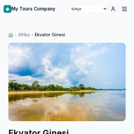
◈
My Tours Company
Select language
›
Afrika
›
Ekvator Ginesi
Ekvator Ginesi