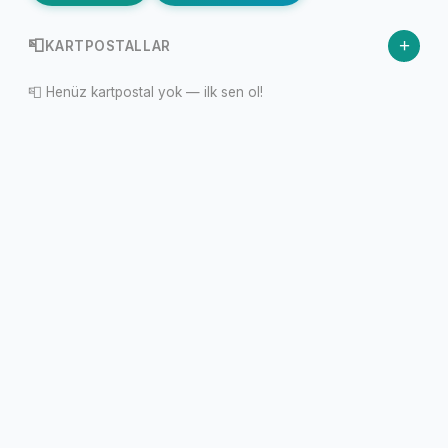
+
📮
KARTPOSTALLAR
📮 Henüz kartpostal yok — ilk sen ol!