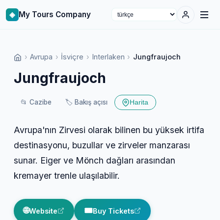
◈
My Tours Company
Select language
›
Avrupa
›
İsviçre
›
Interlaken
›
Jungfraujoch
Jungfraujoch
📂
Cazibe
🏷️
Bakış açısı
Harita
Avrupa'nın Zirvesi olarak bilinen bu yüksek irtifa
destinasyonu, buzullar ve zirveler manzarası
sunar. Eiger ve Mönch dağları arasından
kremayer trenle ulaşılabilir.
🌐
🎟️
Website
Buy Tickets