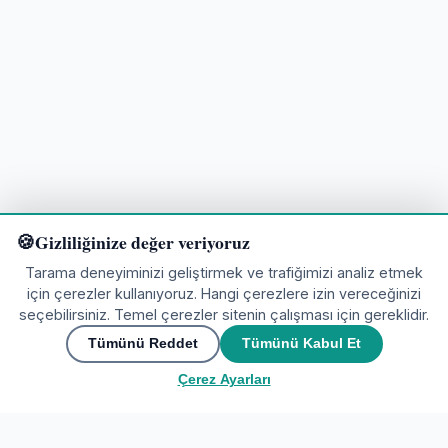
Gizliliğinize değer veriyoruz
Tarama deneyiminizi geliştirmek ve trafiğimizi analiz etmek
için çerezler kullanıyoruz. Hangi çerezlere izin vereceğinizi
seçebilirsiniz. Temel çerezler sitenin çalışması için gereklidir.
Keşfetmeye hazır mısınız?
Tümünü Reddet
Tümünü Kabul Et
Çerez Ayarları
🌍
Topluluğa katıl
▲
İletişim