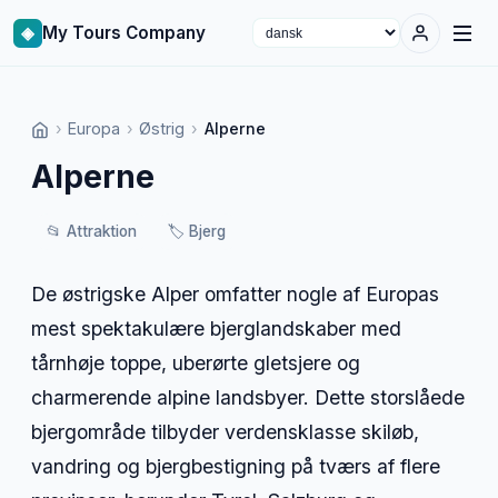
◈
My Tours Company
Select language
›
Europa
›
Østrig
›
Alperne
Alperne
📂
Attraktion
🏷️
Bjerg
De østrigske Alper omfatter nogle af Europas
mest spektakulære bjerglandskaber med
tårnhøje toppe, uberørte gletsjere og
charmerende alpine landsbyer. Dette storslåede
bjergområde tilbyder verdensklasse skiløb,
vandring og bjergbestigning på tværs af flere