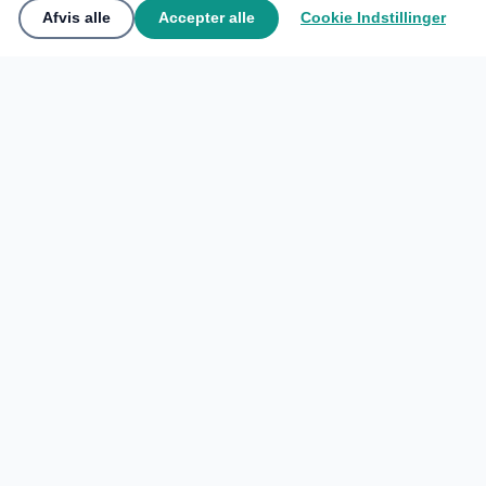
Afvis alle
Accepter alle
Cookie Indstillinger
🌍
Bliv medlem af fællesskabet
▲
Kontakt Os
🌍
Bliv medlem af fællesskabet
Del dine oplevelser og oplev verden gennem rejsendes øjne.
My Tours Company
UDFORSK
Opret gratis konto
Hjem
Log ind
Måske senere
Favoritter
KONTO
Log ind
© 2026
Place Sociale
·
Cookie Indstillinger