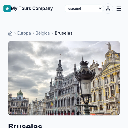
◈
My Tours Company
Select language
›
Europa
›
Bélgica
›
Bruselas
Bruselas