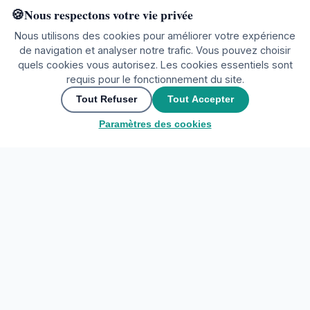
Nous respectons votre vie privée
Nous utilisons des cookies pour améliorer votre expérience
de navigation et analyser notre trafic. Vous pouvez choisir
quels cookies vous autorisez. Les cookies essentiels sont
requis pour le fonctionnement du site.
Prêt à explorer ?
Tout Refuser
Tout Accepter
Paramètres des cookies
🌍
Rejoignez la communauté
▲
Nous contacter
🌍
Rejoignez la communauté
Partagez vos expériences et découvrez le monde à travers les
My Tours Company
yeux des voyageurs.
EXPLORER LES DESTINATIONS
Créer un compte gratuit
Accueil
Se connecter
Favoris