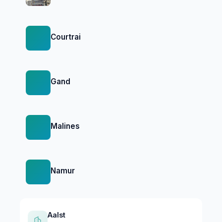
Courtrai
Gand
Malines
Namur
Aalst