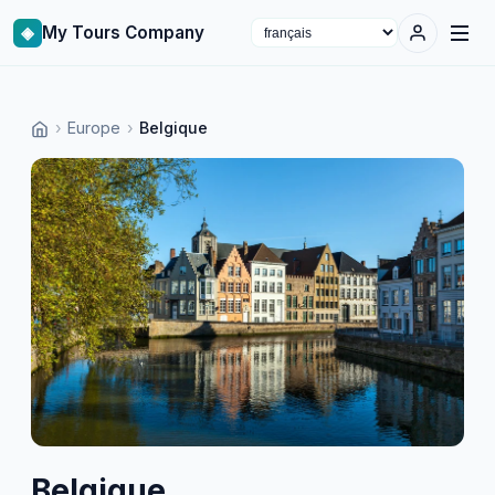
◈
My Tours Company
Select language
›
Europe
›
Belgique
Belgique