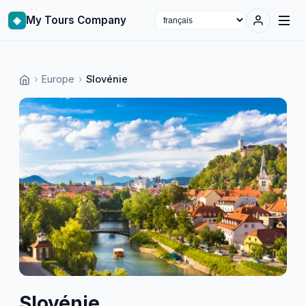
◈
My Tours Company
Select language
›
Europe
›
Slovénie
Slovénie