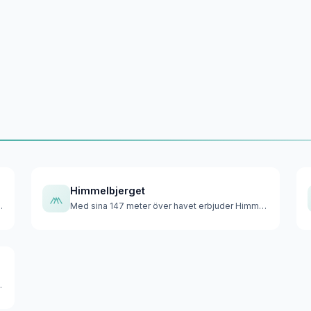
Himmelbjerget
larna når Ejer Baunehö…
Med sina 147 meter över havet erbjuder Himmelbjerget eller '…
inkluderas är Yd…