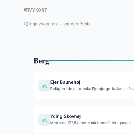
📮
VYKORT
📮 Inga vykort än — var den första!
Berg
Ejer Baunehøj
Belägen i de pittoreska Ejerbjerge-kul
Yding Skovhøj
Med sina 172,54 meter när bronsåldersgraven 