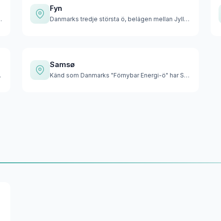
Fyn
ds kust erbjuder orörd…
Danmarks tredje största ö, belägen mellan Jylland och Själla…
Samsø
te stränder…
Känd som Danmarks "Förnybar Energi-ö" har Samsø uppnått kold…