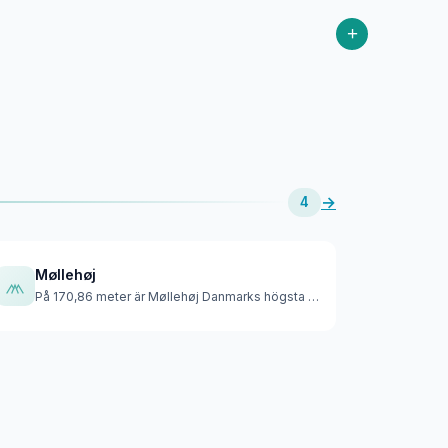
+
→
4
Møllehøj
På 170,86 meter är Møllehøj Danmarks högsta naturliga punkt,…