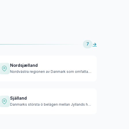
→
7
Nordsjælland
Nordvästra regionen av Danmark som omfattar den norra delen …
Själland
Danmarks största ö belägen mellan Jyllands halvö och Sverige…