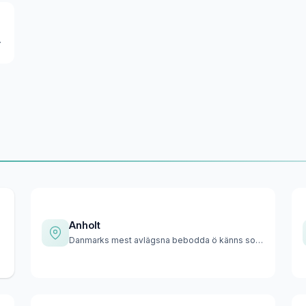
 meter över…
Anholt
Danmarks mest avlägsna bebodda ö känns som en ökenas med sin…
…