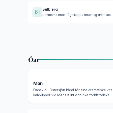
Bulbjerg
Danmarks enda fågelklippa reser sig dramatiskt 47
Öar
Møn
Dansk ö i Östersjön känd för sina dramatiska vita
kalkklippor vid Møns Klint och rika förhistoriska 