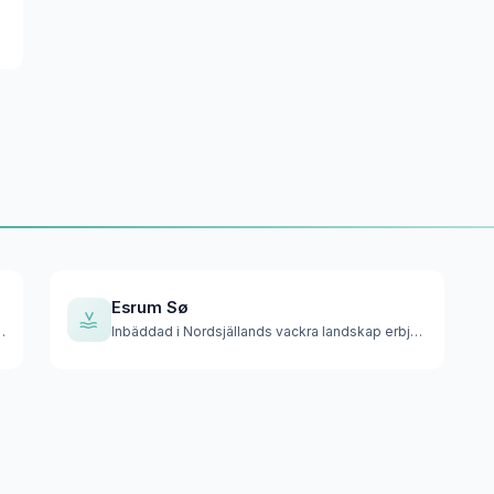
lvö o…
Esrum Sø
fridfull tillflyktsort stra…
Inbäddad i Nordsjällands vackra landskap erbjuder denna djup…