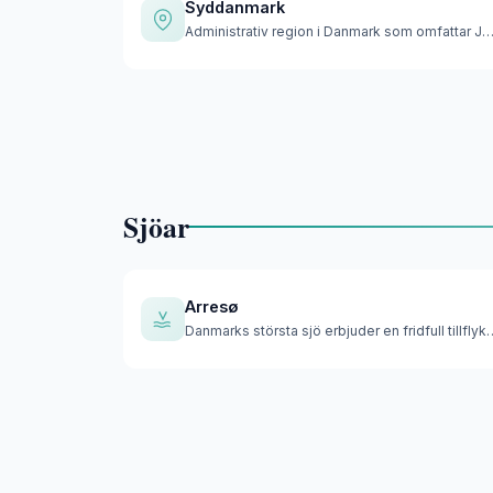
Syddanmark
Administrativ region i Danmark som omfattar Jyllands ha
Sjöar
Arresø
Danmarks största sjö erbjuder en 