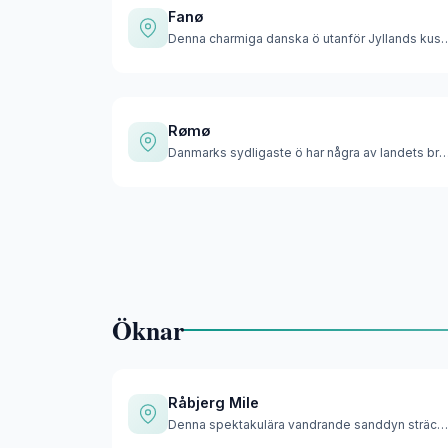
Fanø
Denna charmiga danska ö utanför Jyllan
Rømø
Danmarks sydligaste ö har några av landets bredas
Öknar
Råbjerg Mile
Denna spektakulära vandrande sanddyn sträcker sig över 2 kva…