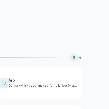
→
8
Ärö
Denna idylliska sydfynska ö förtrollar besökare med sina väl…